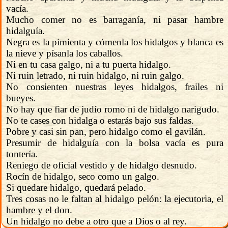
vacía.
Mucho comer no es barraganía, ni pasar hambre
hidalguía.
Negra es la pimienta y cómenla los hidalgos y blanca es
la nieve y písanla los caballos.
Ni en tu casa galgo, ni a tu puerta hidalgo.
Ni ruin letrado, ni ruin hidalgo, ni ruin galgo.
No consienten nuestras leyes hidalgos, frailes ni
bueyes.
No hay que fiar de judío romo ni de hidalgo narigudo.
No te cases con hidalga o estarás bajo sus faldas.
Pobre y casi sin pan, pero hidalgo como el gavilán.
Presumir de hidalguía con la bolsa vacía es pura
tontería.
Reniego de oficial vestido y de hidalgo desnudo.
Rocín de hidalgo, seco como un galgo.
Si quedare hidalgo, quedará pelado.
Tres cosas no le faltan al hidalgo pelón: la ejecutoria, el
hambre y el don.
Un hidalgo no debe a otro que a Dios o al rey.