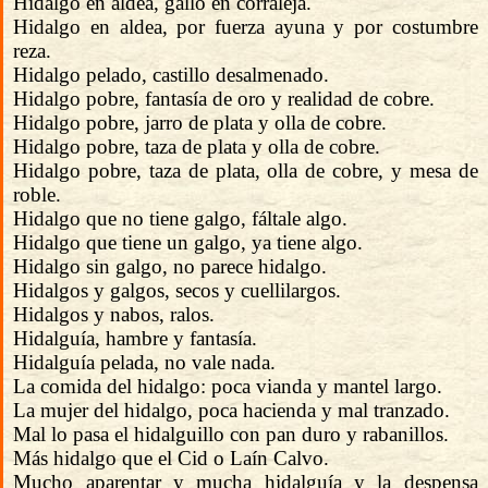
Hidalgo en aldea, gallo en corraleja.
Hidalgo en aldea, por fuerza ayuna y por costumbre
reza.
Hidalgo pelado, castillo desalmenado.
Hidalgo pobre, fantasía de oro y realidad de cobre.
Hidalgo pobre, jarro de plata y olla de cobre.
Hidalgo pobre, taza de plata y olla de cobre.
Hidalgo pobre, taza de plata, olla de cobre, y mesa de
roble.
Hidalgo que no tiene galgo, fáltale algo.
Hidalgo que tiene un galgo, ya tiene algo.
Hidalgo sin galgo, no parece hidalgo.
Hidalgos y galgos, secos y cuellilargos.
Hidalgos y nabos, ralos.
Hidalguía, hambre y fantasía.
Hidalguía pelada, no vale nada.
La comida del hidalgo: poca vianda y mantel largo.
La mujer del hidalgo, poca hacienda y mal tranzado.
Mal lo pasa el hidalguillo con pan duro y rabanillos.
Más hidalgo que el Cid o Laín Calvo.
Mucho aparentar y mucha hidalguía y la despensa