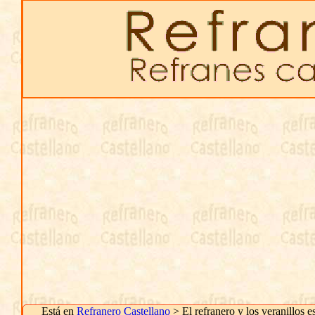
Está en
Refranero Castellano
> El refranero y los veranillos e