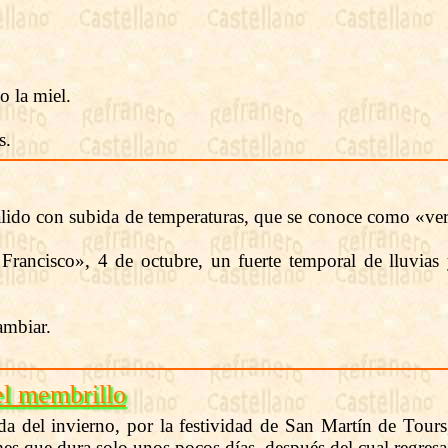
o la miel.
s.
ido con subida de temperaturas, que se conoce como «verani
rancisco», 4 de octubre, un fuerte temporal de lluvias 
ambiar.
el membrillo
a del invierno, por la festividad de San Martín de Tour
mes que dura solo unos pocos días, después del cual regresa