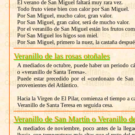
El verano de San Miguel faltará muy rara vez.
Todo fruto viene bien con calor por San Miguel.
Por San Miguel, mucho calor, gran valor.
Por San Miguel, gran calor, será de mucho valor.
Por el veranillo de San Miguel están los frutos com
Por San Miguel los higos son miel.
Por San Miguel, primero la nuez, la castaña despué
Veranillo de las rosas otoñales
A mediados de octubre, puede haber un periodo cál
o «veranillo de Santa Teresa».
Puede estar precedido por el «cordonazo de San F
provenientes del Atlántico.
Hacia la Virgen de El Pilar, comienza el tiempo a c
Veranillo de Santa Teresa en seguida cesa.
Veranillo de San Martín o Veranillo d
A mediados de noviembre, poco antes de la llegad
lluvia, con temperaturas más altas que el resto del 