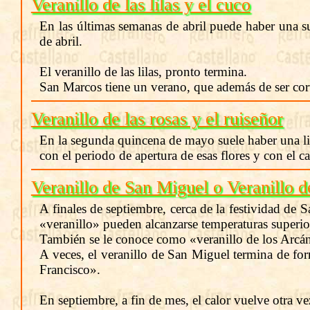
Veranillo de las lilas y el cuco
En las últimas semanas de abril puede haber una s
de abril.
El veranillo de las lilas, pronto termina.
San Marcos tiene un verano, que además de ser cort
Veranillo de las rosas y el ruiseñor
En la segunda quincena de mayo suele haber una lig
con el periodo de apertura de esas flores y con el ca
Veranillo de San Miguel o Veranillo d
A finales de septiembre, cerca de la festividad de 
«veranillo» pueden alcanzarse temperaturas superio
También se le conoce como «veranillo de los Arcáng
A veces, el veranillo de San Miguel termina de f
Francisco».
En septiembre, a fin de mes, el calor vuelve otra ve