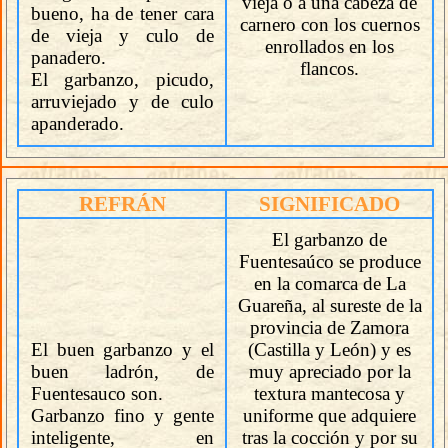
vieja o a una cabeza de
bueno, ha de tener cara
carnero con los cuernos
de vieja y culo de
enrollados en los
panadero.
flancos.
El garbanzo, picudo,
arruviejado y de culo
apanderado.
REFRÁN
SIGNIFICADO
El garbanzo de
Fuentesaúco se produce
en la comarca de La
Guareña, al sureste de la
provincia de Zamora
El buen garbanzo y el
(Castilla y León) y es
buen ladrón, de
muy apreciado por la
Fuentesauco son.
textura mantecosa y
Garbanzo fino y gente
uniforme que adquiere
inteligente, en
tras la cocción y por su