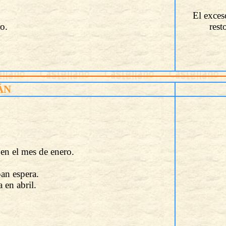
El exces
ro.
rest
ÁN
 en el mes de enero.
an espera.
 en abril.