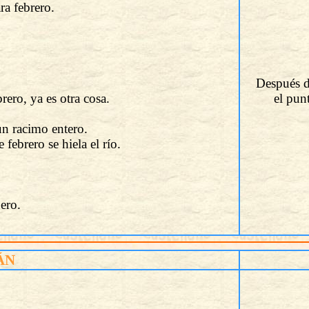
ra febrero.
Después d
rero, ya es otra cosa.
el pun
un racimo entero.
febrero se hiela el río.
ero.
ÁN