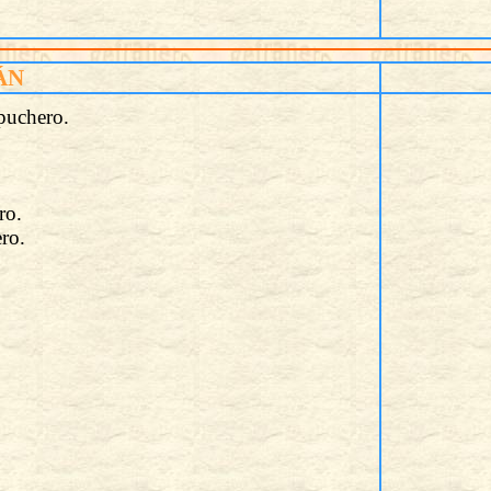
ÁN
 puchero.
ro.
ero.