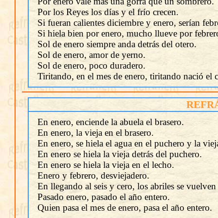
Por enero vale más una gorra que un sombrero.
Por los Reyes los días y el frío crecen.
Si fueran calientes diciembre y enero, serían febr
Si hiela bien por enero, mucho llueve por febrer
Sol de enero siempre anda detrás del otero.
Sol de enero, amor de yerno.
Sol de enero, poco duradero.
Tiritando, en el mes de enero, tiritando nació el 
REFR
En enero, enciende la abuela el brasero.
En enero, la vieja en el brasero.
En enero, se hiela el agua en el puchero y la viej
En enero se hiela la vieja detrás del puchero.
En enero se hiela la vieja en el lecho.
Enero y febrero, desviejadero.
En llegando al seis y cero, los abriles se vuelven
Pasado enero, pasado el año entero.
Quien pasa el mes de enero, pasa el año entero.