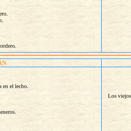
ero.
o.
cordero.
ÁN
a en el lecho.
Los viejos
 eneros.