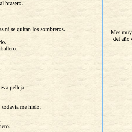
al brasero.
s ni se quitan los sombreros.
Mes muy f
del año 
ío.
ballero.
eva pelleja.
y todavía me hielo.
.
nero.