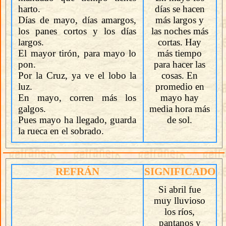
harto.
días se hacen
Días de mayo, días amargos,
más largos y
los panes cortos y los días
las noches más
largos.
cortas. Hay
El mayor tirón, para mayo lo
más tiempo
pon.
para hacer las
Por la Cruz, ya ve el lobo la
cosas. En
luz.
promedio en
En mayo, corren más los
mayo hay
galgos.
media hora más
Pues mayo ha llegado, guarda
de sol.
la rueca en el sobrado.
REFRÁN
SIGNIFICADO
Si abril fue
muy lluvioso
los ríos,
pantanos y