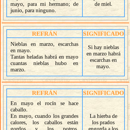
mayo, para mi hermano; de
de miel.
junio, para ninguno.
REFRÁN
SIGNIFICADO
Nieblas en marzo, escarchas
Si hay nieblas
en mayo.
en marzo habrá
Tantas heladas habrá en mayo
escarchas en
cuantas nieblas hubo en
mayo.
marzo.
REFRÁN
SIGNIFICADO
En mayo el rocín se hace
caballo.
En mayo, cuando los grandes
La hierba de
calores, los caballos están
los prados
gordos y los potros,
engorda a los