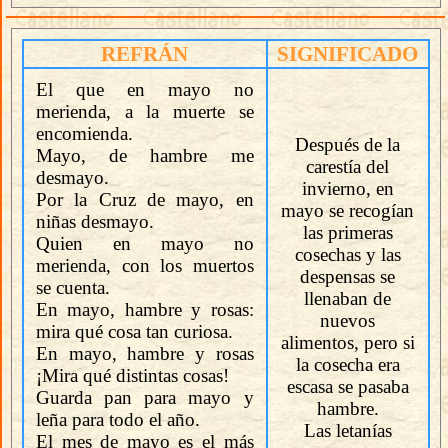
REFRÁN
SIGNIFICADO
El que en mayo no
merienda, a la muerte se
encomienda.
Después de la
Mayo, de hambre me
carestía del
desmayo.
invierno, en
Por la Cruz de mayo, en
mayo se recogían
niñas desmayo.
las primeras
Quien en mayo no
cosechas y las
merienda, con los muertos
despensas se
se cuenta.
llenaban de
En mayo, hambre y rosas:
nuevos
mira qué cosa tan curiosa.
alimentos, pero si
En mayo, hambre y rosas
la cosecha era
¡Mira qué distintas cosas!
escasa se pasaba
Guarda pan para mayo y
hambre.
leña para todo el año.
Las letanías
El mes de mayo es el más