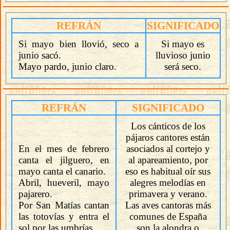
REFRÁN
SIGNIFICADO
Si mayo bien llovió, seco a
Si mayo es
junio sacó.
lluvioso junio
Mayo pardo, junio claro.
será seco.
REFRÁN
SIGNIFICADO
Los cánticos de los
pájaros cantores están
En el mes de febrero
asociados al cortejo y
canta el jilguero, en
al apareamiento, por
mayo canta el canario.
eso es habitual oír sus
Abril, hueveril, mayo
alegres melodías en
pajarero.
primavera y verano.
Por San Matías cantan
Las aves cantoras más
las totovías y entra el
comunes de España
sol por las umbrías.
son la alondra o