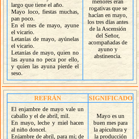
menores eran
largo que tiene el año.
rogativas que se
Mayo loco, fiestas muchas,
hacían en mayo,
pan poco.
los tres días antes
En el mes de mayo, ayune
de la Ascensión
el vicario.
del Señor,
Letanías de mayo, ayúnelas
acompañadas de
el vicario.
ayuno y
Letanías de mayo, quien no
abstinencia.
las ayuna no peca por ello,
y quien las ayuna pierde el
seso.
REFRÁN
SIGNIFICADO
El enjambre de mayo vale un
caballo y el de abril, mil.
Mayo es un
En mayo, leche y miel hacen
buen mes para
al niño doncel.
la apicultura y
Enjambre de abril, para mi; de
la producción