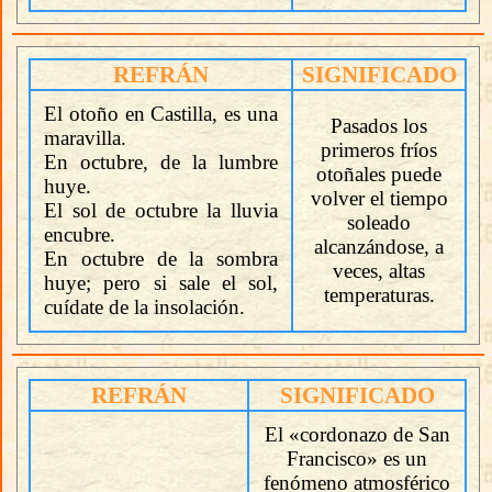
REFRÁN
SIGNIFICADO
El otoño en Castilla, es una
Pasados los
maravilla.
primeros fríos
En octubre, de la lumbre
otoñales puede
huye.
volver el tiempo
El sol de octubre la lluvia
soleado
encubre.
alcanzándose, a
En octubre de la sombra
veces, altas
huye; pero si sale el sol,
temperaturas.
cuídate de la insolación.
REFRÁN
SIGNIFICADO
El «cordonazo de San
Francisco» es un
fenómeno atmosférico